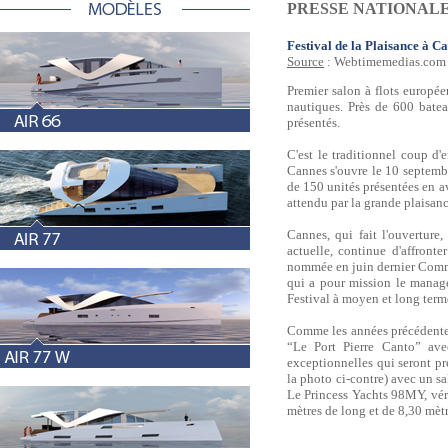
PRESSE NATIONAL
Festival de la Plaisance à Ca
Source
: Webtimemedias.com - 
Premier salon à flots europée
nautiques. Près de 600 batea
présentés.
C'est le traditionnel coup d'
Cannes s'ouvre le 10 septembr
de 150 unités présentées en a
attendu par la grande plaisa
Cannes, qui fait l'ouverture
actuelle, continue d'affront
nommée en juin dernier Commis
qui a pour mission le manage
Festival à moyen et long term
Comme les années précédentes,
“Le Port Pierre Canto” ave
exceptionnelles qui seront p
la photo ci-contre) avec un 
Le Princess Yachts 98MY, vér
mètres de long et de 8,30 mètr